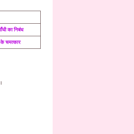
गाँधी का निबंध
न के चमत्कार
े।