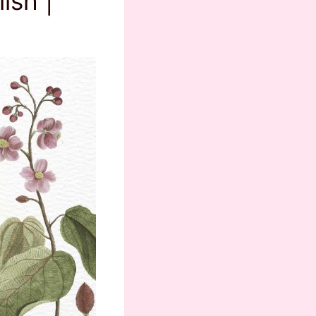
ish |