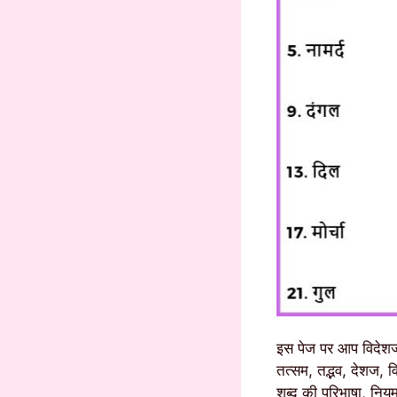
इस पेज पर आप विदेशज 
तत्सम, तद्भव, देशज, 
शब्द की परिभाषा, नि